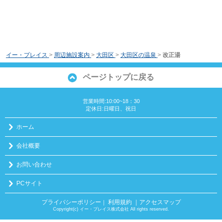
イー・プレイス
>
周辺施設案内
>
大田区
>
大田区の温泉
>
改正湯
ページトップに戻る
営業時間:10:00~18：30
定休日:日曜日、祝日
ホーム
会社概要
お問い合わせ
PCサイト
プライバシーポリシー
利用規約
｜アクセスマップ
｜
Copyright(c) イー・プレイス株式会社 All rights reserved.