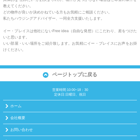
教えてください。
どの物件が良いか決めかねている方もお気軽にご相談ください。
私たちハウジングアドバイザー、一同全力支援いたします。
イー・プレイスは他社にないFree idea（自由な発想）にこだわり、差をつけた
いと思います。
いい部屋・いい場所をご紹介致します。お気軽にイー・プレイスにお声をお掛
けください。
ページトップに戻る
営業時間:10:00~18：30
定休日:日曜日、祝日
ホーム
会社概要
お問い合わせ