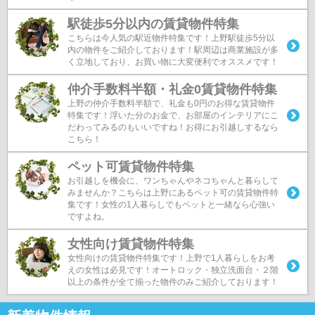
駅徒歩5分以内の賃貸物件特集
こちらは今人気の駅近物件特集です！上野駅徒歩5分以
内の物件をご紹介しております！駅周辺は商業施設が多
く立地しており、お買い物に大変便利でオススメです！
仲介手数料半額・礼金0賃貸物件特集
上野の仲介手数料半額で、礼金も0円のお得な賃貸物件
特集です！浮いた分のお金で、お部屋のインテリアにこ
だわってみるのもいいですね！お得にお引越しするなら
こちら！
ペット可賃貸物件特集
お引越しを機会に、ワンちゃんやネコちゃんと暮らして
みませんか？こちらは上野にあるペット可の賃貸物件特
集です！女性の1人暮らしでもペットと一緒なら心強い
ですよね。
女性向け賃貸物件特集
女性向けの賃貸物件特集です！上野で1人暮らしをお考
えの女性は必見です！オートロック・独立洗面台・２階
以上の条件が全て揃った物件のみご紹介しております！