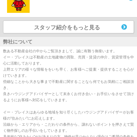
スタッフ紹介をもっと見る
弊社について
数ある不動産会社の中からご覧頂きまして、誠に有難う御座います。
イー・プレイスは不動産の土地建物の買取、売買・賃貸の仲介、賃貸管理を中
心に活動しております。
上野エリアの様々な情報ををいち早く、お客様へご提案・提供することを心が
けていきます。
些細なことから大きな事まで不動産に関することなら何でもお気軽にご相談頂
き、
良きハウジングアドバイザーとして末永くお付き合い・お手伝いをさせて頂け
るようにお客様へ対応をしていきます。
イー・プレイスはあらゆる地域を知り尽くしたハウジングアドバイザーがお客
様の"住みたい"にお応えします。
沿線から・エリアから・こだわりの条件から、譲れないポイントを押さえて賢
く物件探しのお手伝いをしていきます。
具体的な"住みたい"がお決まりの方、物件が見つからない場合はご希望の条件を