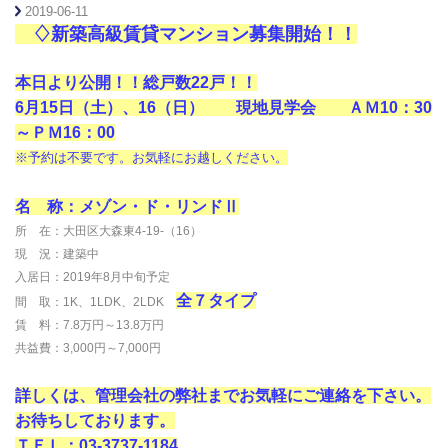
2019-06-11
♢新築高級賃貸マンション募集開始！！
本日より公開！！
総戸数22戸！！
6月15日（土）、16（日） 現地見学会 ＡＭ10：30
～ＰＭ16：00
※予約は不要です。お気軽にお越しください。
名 称：メゾン・ド・リンドⅡ
所 在：大田区大森東4-19-（16）
現 況：建築中
入居日：2019年8月中旬予定
全７タイプ
間 取：1K、1LDK、2LDK
賃 料：7.8万円～13.8万円
共益費：3,000円～7,000円
詳しくは、管理会社の弊社までお気軽にご連絡を下さい。
お待ちしております。
ＴＥＬ：03-3737-1184