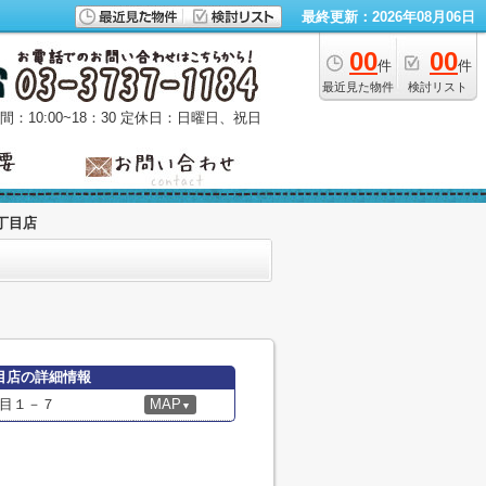
最終更新：2026年08月06日
00
00
件
件
最近見た物件
検討リスト
：10:00~18：30
定休日：日曜日、祝日
丁目店
目店の詳細情報
目１－７
MAP
▼