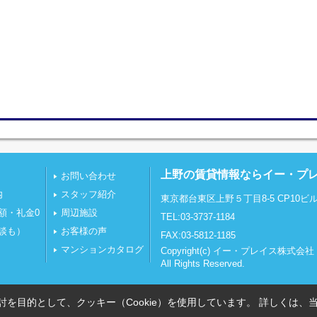
上野の賃貸情報ならイー・プ
お問い合わせ
内
スタッフ紹介
東京都台東区上野５丁目8-5 CP10ビル
額・礼金0
周辺施設
TEL:03-3737-1184
談も）
お客様の声
FAX:03-5812-1185
マンションカタログ
Copyright(c) イー・プレイス株式会社
All Rights Reserved.
を目的として、クッキー（Cookie）を使用しています。
詳しくは、