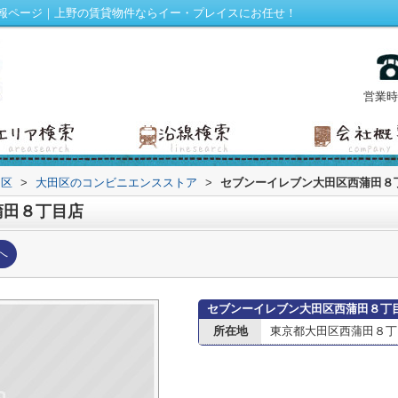
報ページ｜上野の賃貸物件ならイー・プレイスにお任せ！
営業時間
田区
>
大田区のコンビニエンスストア
>
セブンーイレブン大田区西蒲田８
蒲田８丁目店
へ
セブンーイレブン大田区西蒲田８丁
所在地
東京都大田区西蒲田８丁