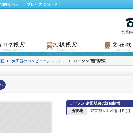
貸物件ならイー・プレイスにお任せ！
営業時間
田区
>
大田区のコンビニエンスストア
>
ローソン 蒲田駅東
へ
ローソン 蒲田駅東の詳細情報
所在地
東京都大田区蒲田５丁目