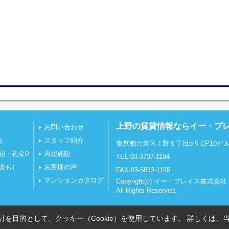
上野の賃貸情報ならイー・プ
お問い合わせ
内
スタッフ紹介
東京都台東区上野５丁目8-5 CP10ビル
額・礼金0
周辺施設
TEL:03-3737-1184
談も）
お客様の声
FAX:03-5812-1185
マンションカタログ
Copyright(c) イー・プレイス株式会社
All Rights Reserved.
を目的として、クッキー（Cookie）を使用しています。
詳しくは、