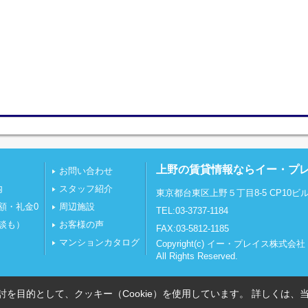
上野の賃貸情報ならイー・プ
お問い合わせ
内
スタッフ紹介
東京都台東区上野５丁目8-5 CP10ビル
額・礼金0
周辺施設
TEL:03-3737-1184
談も）
お客様の声
FAX:03-5812-1185
マンションカタログ
Copyright(c) イー・プレイス株式会社
All Rights Reserved.
を目的として、クッキー（Cookie）を使用しています。
詳しくは、