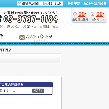
最終更新：2026年08月07日
00
00
件
件
最近見た物件
検討リスト
：10:00~18：30
定休日：日曜日、祝日
四丁目店
丁目店の詳細情報
目１７－１
MAP
▼