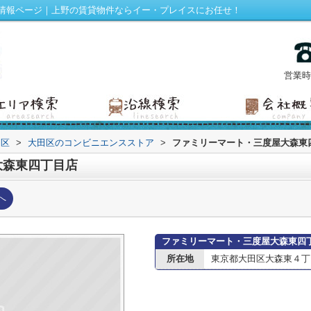
情報ページ｜上野の賃貸物件ならイー・プレイスにお任せ！
営業時間
田区
>
大田区のコンビニエンスストア
>
ファミリーマート・三度屋大森東
大森東四丁目店
へ
ファミリーマート・三度屋大森東四
所在地
東京都大田区大森東４丁