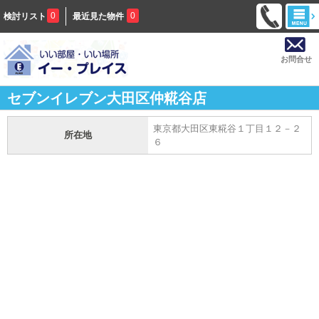
0
0
検討リスト
最近見た物件
お問合せ
セブンイレブン大田区仲糀谷店
東京都大田区東糀谷１丁目１２－２
所在地
６