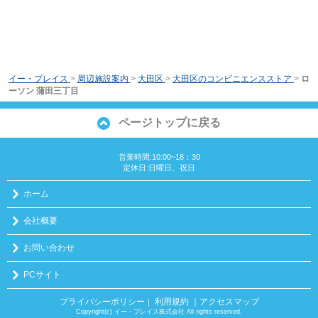
イー・プレイス
>
周辺施設案内
>
大田区
>
大田区のコンビニエンスストア
>
ロ
ーソン 蒲田三丁目
ページトップに戻る
営業時間:10:00~18：30
定休日:日曜日、祝日
ホーム
会社概要
お問い合わせ
PCサイト
プライバシーポリシー
利用規約
｜アクセスマップ
｜
Copyright(c) イー・プレイス株式会社 All rights reserved.