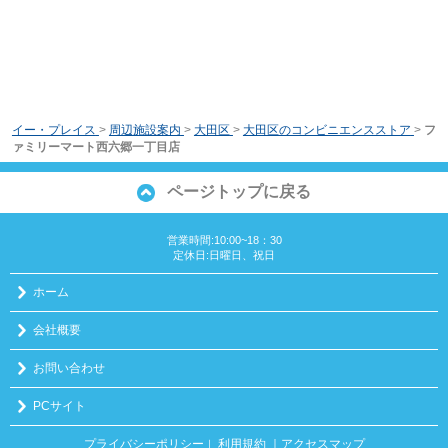
イー・プレイス
>
周辺施設案内
>
大田区
>
大田区のコンビニエンスストア
>
フ
ァミリーマート西六郷一丁目店
ページトップに戻る
営業時間:10:00~18：30
定休日:日曜日、祝日
ホーム
会社概要
お問い合わせ
PCサイト
プライバシーポリシー
利用規約
｜アクセスマップ
｜