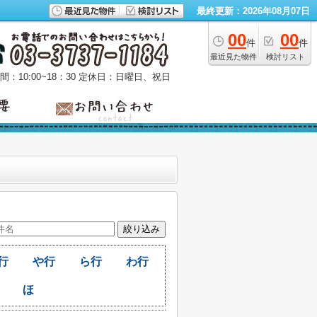
最終更新：2026年08月07日
00
00
件
件
最近見た物件
検討リスト
：10:00~18：30
定休日：日曜日、祝日
行
や行
ら行
わ行
ほ