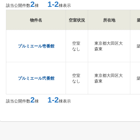
2
1-2
該当公開件数
棟
棟表示
物件名
空室状況
所在地
空室
東京都大田区大
プルミエール壱番館
築
なし
森東
空室
東京都大田区大
プルミエール弐番館
築
なし
森東
2
1-2
該当公開件数
棟
棟表示